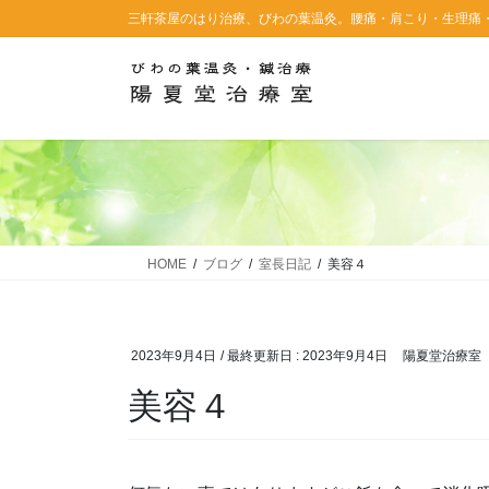
コ
ナ
三軒茶屋のはり治療、びわの葉温灸。腰痛・肩こり・生理痛
ン
ビ
テ
ゲ
ン
ー
ツ
シ
に
ョ
移
ン
動
に
移
動
HOME
ブログ
室長日記
美容４
2023年9月4日
/ 最終更新日 :
2023年9月4日
陽夏堂治療室
美容４