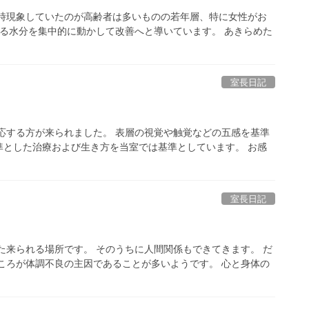
一時現象していたのが高齢者は多いものの若年層、特に女性がお
ある水分を集中的に動かして改善へと導いています。 あきらめた
室長日記
応する方が来られました。 表層の視覚や触覚などの五感を基準
準とした治療および生き方を当室では基準としています。 お感
室長日記
た来られる場所です。 そのうちに人間関係もできてきます。 だ
ころが体調不良の主因であることが多いようです。 心と身体の