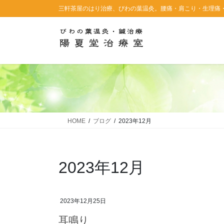
コ
ナ
三軒茶屋のはり治療、びわの葉温灸。腰痛・肩こり・生理痛
ン
ビ
テ
ゲ
ン
ー
ツ
シ
に
ョ
移
ン
動
に
移
動
HOME
ブログ
2023年12月
2023年12月
2023年12月25日
耳鳴り