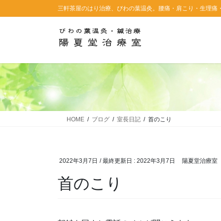
コ
ナ
三軒茶屋のはり治療、びわの葉温灸。腰痛・肩こり・生理痛
ン
ビ
テ
ゲ
ン
ー
ツ
シ
に
ョ
移
ン
動
に
移
動
HOME
ブログ
室長日記
首のこり
2022年3月7日
/ 最終更新日 :
2022年3月7日
陽夏堂治療室
首のこり