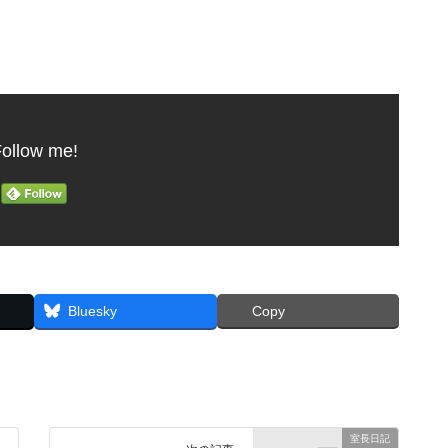
ollow me!
Bluesky
Copy
室長日記