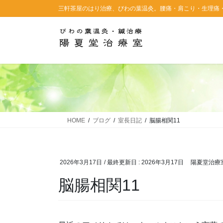
コ
ナ
三軒茶屋のはり治療、びわの葉温灸。腰痛・肩こり・生理痛
ン
ビ
テ
ゲ
ン
ー
ツ
シ
に
ョ
移
ン
動
に
移
動
HOME
ブログ
室長日記
脳腸相関11
2026年3月17日
/ 最終更新日 :
2026年3月17日
陽夏堂治療
脳腸相関11