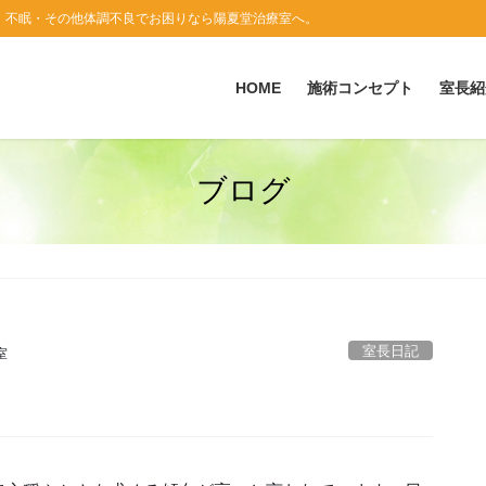
・不眠・その他体調不良でお困りなら陽夏堂治療室へ。
HOME
施術コンセプト
室長紹
ブログ
室長日記
室