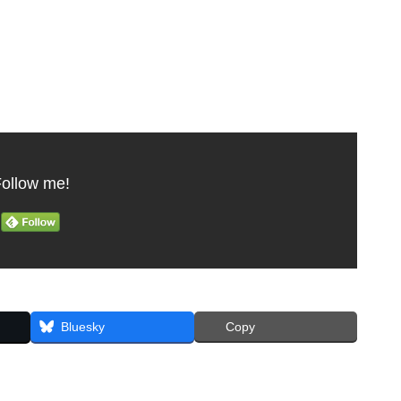
ollow me!
Bluesky
Copy