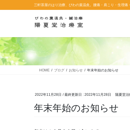
コ
ナ
三軒茶屋のはり治療、びわの葉温灸。腰痛・肩こり・生理痛
ン
ビ
テ
ゲ
ン
ー
ツ
シ
に
ョ
移
ン
動
に
移
動
HOME
ブログ
お知らせ
年末年始のお知らせ
2022年11月28日
/ 最終更新日 :
2022年11月28日
陽夏堂治
年末年始のお知らせ